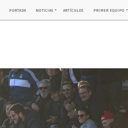
PORTADA
NOTICIAS
ARTÍCULOS
PRIMER EQUIPO
INSTITUCIONAL
EQUIPO JUVENIL
PRIMER EQUIPO
PODIO PALANCARES
RECONOCIMIENTOS
CLASIFICACIÓN
RESULTADOS
PLANTILLA