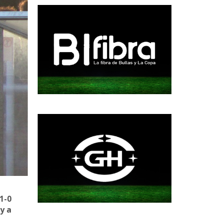
1-0
y a