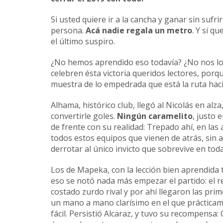
Si usted quiere ir a la cancha y ganar sin sufri
persona.
Acá nadie regala un metro
. Y si q
el último suspiro.
¿No hemos aprendido eso todavía? ¿No nos lo 
celebren ésta victoria queridos lectores, por
muestra de lo empedrada que está la ruta hacia
Alhama, histórico club, llegó al Nicolás en alza,
convertirle goles.
Ningún caramelito
, justo
de frente con su realidad: Trepado ahí, en las 
todos estos equipos que vienen de atrás, sin a
derrotar al único invicto que sobrevive en toda
Los de Mapeka, con la lección bien aprendida t
eso se notó nada más empezar el partido: el r
costado zurdo rival y por ahí llegaron las pr
un mano a mano clarísimo en el que prácticamen
fácil. Persistió Alcaraz, y tuvo su recompensa: