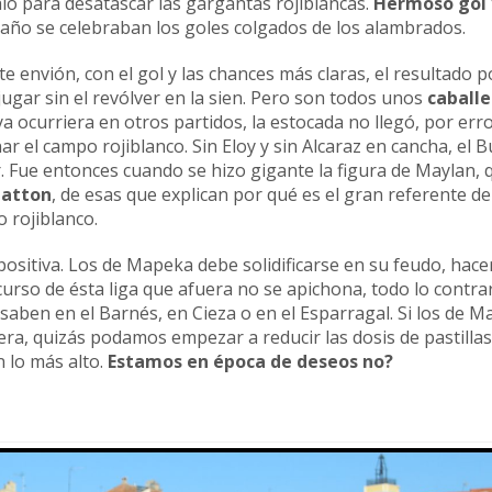
o para desatascar las gargantas rojiblancas.
Hermoso gol 
año se celebraban los goles colgados de los alambrados.
 envión, con el gol y las chances más claras, el resultado p
ugar sin el revólver en la sien. Pero son todos unos
caballe
a ocurriera en otros partidos, la estocada no llegó, por err
r el campo rojiblanco. Sin Eloy y sin Alcaraz en cancha, el B
r. Fue entonces cuando se hizo gigante la figura de Maylan, 
Patton
, de esas que explican por qué es el gran referente de
o rojiblanco.
positiva. Los de Mapeka debe solidificarse en su feudo, hace
curso de ésta liga que afuera no se apichona, todo lo contrar
lo saben en el Barnés, en Cieza o en el Esparragal. Si los de 
ra, quizás podamos empezar a reducir las dosis de pastillas
 lo más alto.
Estamos en época de deseos no?