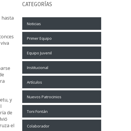
CATEGORÍAS
s hasta
Noticias
tonces
Primer Equipo
 viva
Equipo Juvenil
Institucional
parse
de
ara
Artículos
Nuevos Patrocinios
etu, y
l
Toni Fontán
ría de
lvió
ruza el
Colaborador