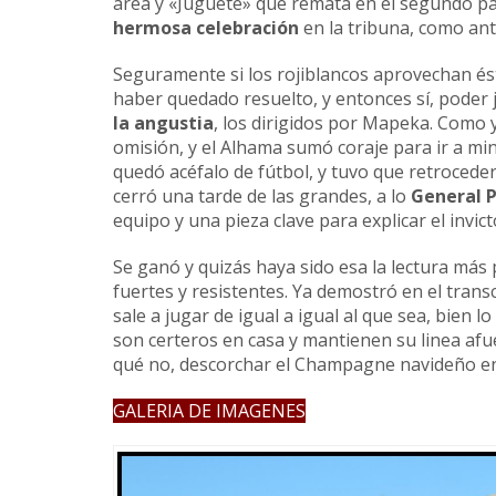
área y «Juguete» que remata en el segundo pal
hermosa celebración
en la tribuna, como ant
Seguramente si los rojiblancos aprovechan éste
haber quedado resuelto, y entonces sí, poder j
la angustia
, los dirigidos por Mapeka. Como y
omisión, y el Alhama sumó coraje para ir a mina
quedó acéfalo de fútbol, y tuvo que retrocede
cerró una tarde de las grandes, a lo
General 
equipo y una pieza clave para explicar el invict
Se ganó y quizás haya sido esa la lectura más 
fuertes y resistentes. Ya demostró en el trans
sale a jugar de igual a igual al que sea, bien 
son certeros en casa y mantienen su linea afue
qué no, descorchar el Champagne navideño en
GALERIA DE IMAGENES