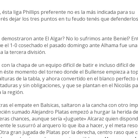
r, ésta liga Phillips preferente no es la más indicada para su
uerés dejar los tres puntos en tu feudo tenés que defenderlo
demostraron ante El Algar? No lo sufrimos ante Beniel? En
que el 1-0 cosechado el pasado domingo ante Alhama fue una
 la tercera división.
 con la chapa de un equipo difícil de batir e incluso difícil de
 en éste momento del torneo donde el Bullense empieza a to
alturas de la tabla, y ahora convertido en el blanco perfecto 
taduras y sin obligaciones, y que se plantan en el Nicolás p
 la región.
ras el empate en Balsicas, saltaron a la cancha con otro ímp
ecién sumado Alejandro Platas empezó a hurgar la herida de
imeras chances, aunque sería «Juguete» Alcaraz quien dispond
te le susurró al arquero lo que iba a hacer, y el meta reso
 Otra gran jugada de Platas por la derecha, centro raso que c