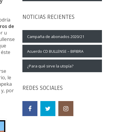
y
NOTICIAS RECIENTES
odría
ros de
or u
Campaña de abonados 2020/21
ullense
que
Acuerdo CD BULLENSE – BIFIBRA
 éste
¿Para qué sirve la utopía?
rse
io, le
Mapeka
REDES SOCIALES
 y, por