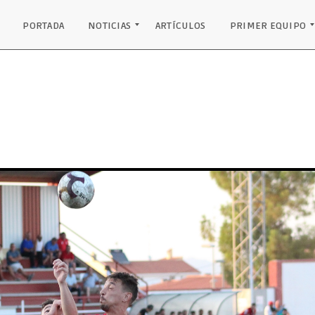
PORTADA
NOTICIAS
ARTÍCULOS
PRIMER EQUIPO
INSTITUCIONAL
EQUIPO JUVENIL
PRIMER EQUIPO
PODIO PALANCARES
RECONOCIMIENTOS
CLASIFICACIÓN
RESULTADOS
PLANTILLA