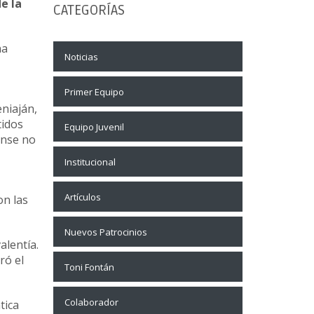
e la
CATEGORÍAS
na
Noticias
Primer Equipo
eniaján,
tidos
Equipo Juvenil
ense no
Institucional
Artículos
on las
Nuevos Patrocinios
alentía.
ró el
Toni Fontán
Colaborador
tica