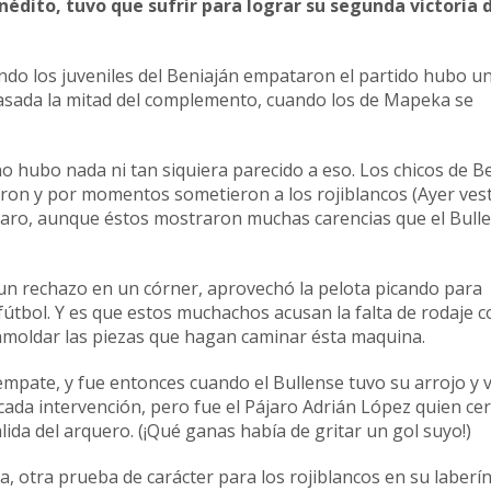
dito, tuvo que sufrir para lograr su segunda victoria d
ndo los juveniles del Beniaján empataron el partido hubo u
 pasada la mitad del complemento, cuando los de Mapeka se
o hubo nada ni tan siquiera parecido a eso. Los chicos de B
ieron y por momentos sometieron a los rojiblancos (Ayer ves
scaro, aunque éstos mostraron muchas carencias que el Bull
 un rechazo en un córner, aprovechó la pelota picando para
útbol. Y es que estos muchachos acusan la falta de rodaje c
 amoldar las piezas que hagan caminar ésta maquina.
 empate, y fue entonces cuando el Bullense tuvo su arrojo y v
ada intervención, pero fue el Pájaro Adrián López quien cer
lida del arquero. (¡Qué ganas había de gritar un gol suyo!)
a, otra prueba de carácter para los rojiblancos en su laberín