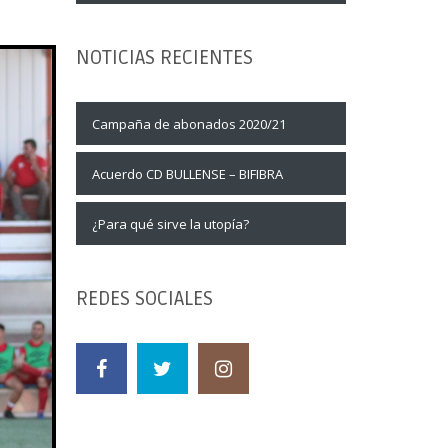
NOTICIAS RECIENTES
Campaña de abonados 2020/21
Acuerdo CD BULLENSE – BIFIBRA
¿Para qué sirve la utopía?
REDES SOCIALES