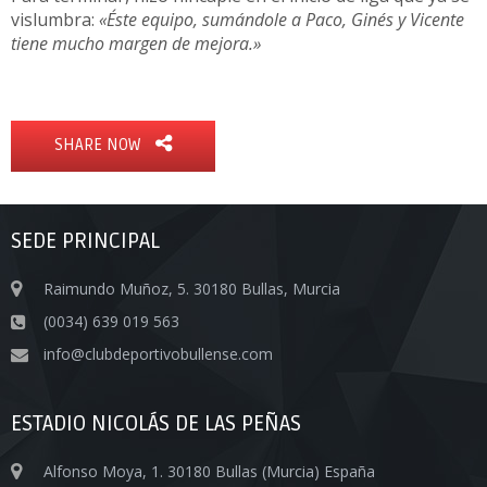
vislumbra:
«Éste equipo, sumándole a Paco, Ginés y Vicente
tiene mucho margen de mejora.»
SHARE NOW
SEDE PRINCIPAL
Raimundo Muñoz, 5. 30180 Bullas, Murcia
(0034) 639 019 563
info@clubdeportivobullense.com
ESTADIO NICOLÁS DE LAS PEÑAS
Alfonso Moya, 1. 30180 Bullas (Murcia) España