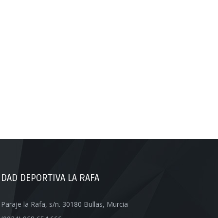
UDAD DEPORTIVA LA RAFA
Paraje la Rafa, s/n. 30180 Bullas, Murcia