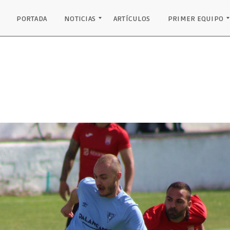
PORTADA
NOTICIAS
ARTÍCULOS
PRIMER EQUIPO
INSTITUCIONAL
EQUIPO JUVENIL
PRIMER EQUIPO
PODIO PALANCARES
RECONOCIMIENTOS
CLASIFICACIÓN
RESULTADOS
PLANTILLA