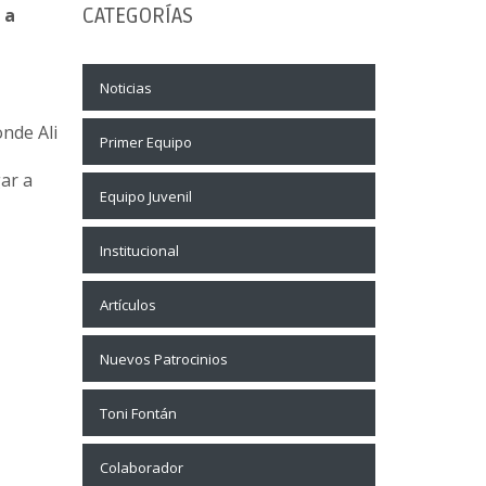
 a
CATEGORÍAS
Noticias
onde Ali
Primer Equipo
ar a
Equipo Juvenil
Institucional
Artículos
Nuevos Patrocinios
Toni Fontán
Colaborador