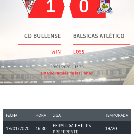
1
0
CD BULLENSE
BALSICAS ATLÉTICO
WIN
LOSS
19/01/2020 | 16:30
Estadio Nicolás de las Peñas
FECHA
HORA
LIGA
TEMPORADA
FFRM LIGA PHILIPS
19/01/2020
16:30
19/20
PREFERENTE