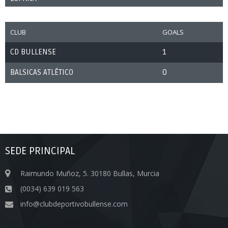
CLUB
GOALS
CD BULLENSE
1
BALSICAS ATLÉTICO
0
SEDE PRINCIPAL
Raimundo Muñoz, 5. 30180 Bullas, Murcia
(0034) 639 019 563
info@clubdeportivobullense.com