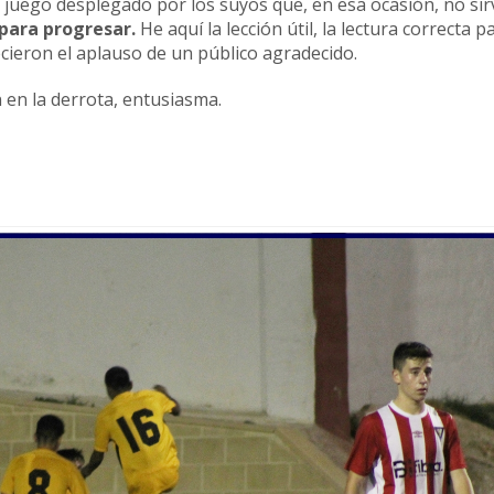
 juego desplegado por los suyos que, en esa ocasión, no sir
para progresar.
He aquí la lección útil, la lectura correcta p
cieron el aplauso de un público agradecido.
 en la derrota, entusiasma.