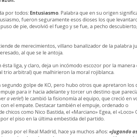
ída por todos:
Entusiasmo
. Palabra que en su origen signifi
usiasmo, fueron seguramente esos dioses los que levantar
 puso de pie, devolvió el fuego y se fue, a pecho descubierto
ende de merecimientos, villano banalizador de la palabra jus
eresado, al que se le antoja.
 ésta liga, y claro, deja un incómodo escozor por la manera
 trio arbitral) que malhirieron la moral rojiblanca.
 segundo golpe de KO, pero hubo otros que apretaron los d
mpuje para ir hacia adelante y torcer un destino que parecí
er a verle!
) le cambió la fisionomía al equipo, que creció en
 con el empate. Destacar también el empuje, ordenado o
e chicos como Nico Bastida, el «Marciano» Egea, el «Loco» 
r el piso en la última embestida del partido.
 paso por el Real Madrid, hace ya muchos años:
«Jugando as