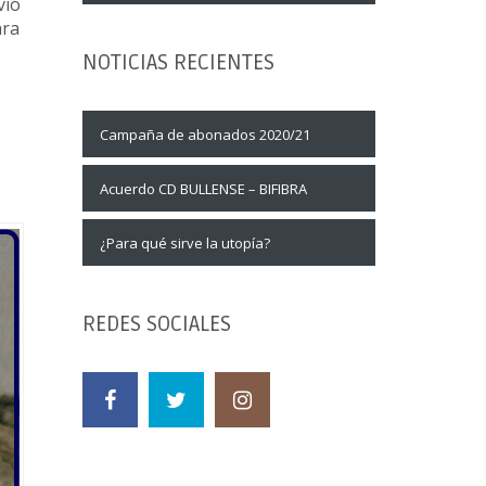
vió
ara
NOTICIAS RECIENTES
Campaña de abonados 2020/21
Acuerdo CD BULLENSE – BIFIBRA
¿Para qué sirve la utopía?
REDES SOCIALES