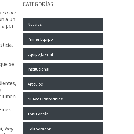
CATEGORÍAS
ca
«Tener
on a un
Noticias
, a por
Primer Equipo
ticia,
Equipo Juvenil
 que se
Institucional
ientes,
Artículos
a
 volumen
Nuevos Patrocinios
Ginés
Toni Fontán
í, hay
Colaborador