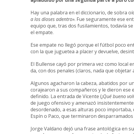
Hay una palabra en el diccionario, de sobra o
a los dioses adentro»
. Fue seguramente ese ent
equipo que, tras dos fusilamientos, todavía se
el empate.
Ese empate no llegó porque el fútbol poco enti
con la que juguetea a placer y devuelve, desint
El Bullense cayó por primera vez como local en
da, con dos penales (claros, nada que objetar al
Algunos agacharon la cabeza, abatidos por un
corajearon a sus compañeros y le dieron ese e
definido. La entrada de Vicente (
¡Qué bueno volv
de juego ofensivo y amenazó insistentemente
desordenado, a esas alturas poco importaba, d
Espín o Paco, que terminaron desparramados po
Jorge Valdano dejó una frase antológica en su