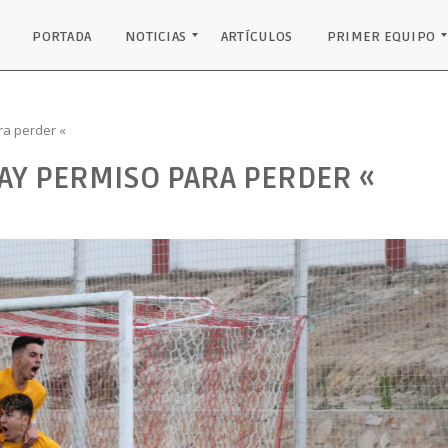
PORTADA
NOTICIAS
ARTÍCULOS
PRIMER EQUIPO
INSTITUCIONAL
EQUIPO JUVENIL
PRIMER EQUIPO
PODIO PALANCARES
RECONOCIMIENTOS
CLASIFICACIÓN
RESULTADOS
PLANTILLA
ra perder «
HAY PERMISO PARA PERDER «