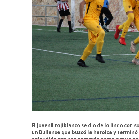
El Juvenil rojiblanco se dio de lo lindo co
un Bullense que buscó la heroica y terminó 
aplaudido
por una segunda parte a puro co