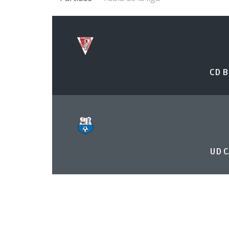
CD B
UD C