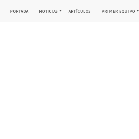
PORTADA
NOTICIAS
ARTÍCULOS
PRIMER EQUIPO
INSTITUCIONAL
EQUIPO JUVENIL
PRIMER EQUIPO
PODIO PALANCARES
RECONOCIMIENTOS
CLASIFICACIÓN
RESULTADOS
PLANTILLA