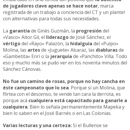
de jugadores clave apenas se hace notar
, marca
registrada de un trabajo a conciencia del CT y un plantel
con alternativas para todas sus necesidades.
La
garantía
de Ginés Guzmán, la
progresión
del
«Vasco» Aitor Gil, el
liderazgo
de José Sánchez, el
vértigo
del «Rayo» Palazón, la
hidalguía
del «Pulpo»
Molina, las
artes
de «Juguete» Alcaraz, las
diabluras
de
«Gambetita» Enri o la
jerarquía
de «Panchito» Villa. Todo
eso y mucho más se pudo ver en los noventa minutos del
Sánchez Cánovas.
No fue un camino de rosas, porque no hay cancha en
éste campeonato que lo sea
. Porque si un Molina, que
flirtea con el descenso, te vende tan cara la derrota, es
porque acá
cualquiera está capacitado para ganarle a
cualquiera
. Bien lo señala permanentemente Mapeka y
bien lo saben en el José Barnés o en Las Colonias.
Varias lecturas y una certeza:
Si el Bullense se